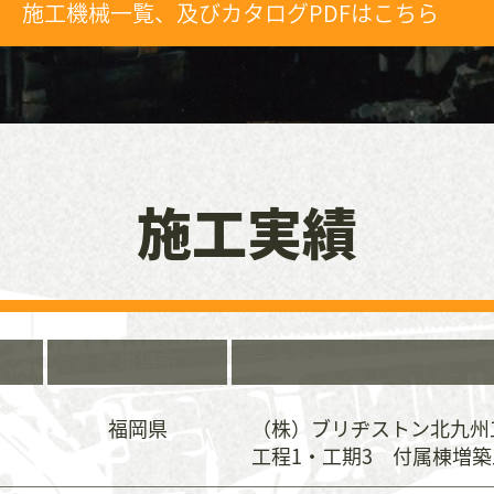
施工機械一覧、及びカタログPDFはこちら
施工実績
工事
場所
工事
名称
福岡県
（株）ブリヂストン北九州
工程1・工期3 付属棟増