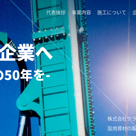
代表挨拶
事業内容
施工について
く企業へ
50年を-
株式会社ク
設用資材の